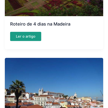
Roteiro de 4 dias na Madeira
Roteiro
Ler o artigo
de
4
dias
na
Madeira