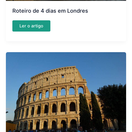
Roteiro de 4 dias em Londres
Roteiro
Ler o artigo
de
4
dias
em
Londres