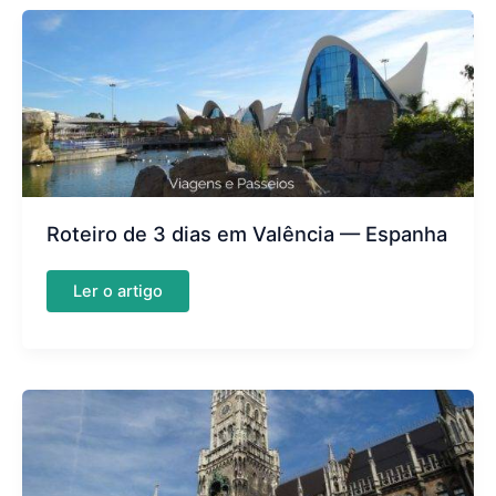
—
Malta
Roteiro de 3 dias em Valência — Espanha
Roteiro
Ler o artigo
de
3
dias
em
Valência
—
Espanha