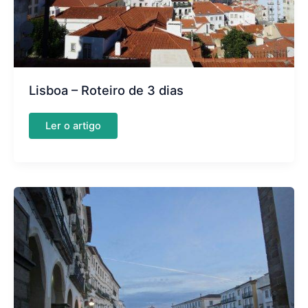
Lisboa – Roteiro de 3 dias
Lisboa
Ler o artigo
–
Roteiro
de
3
dias