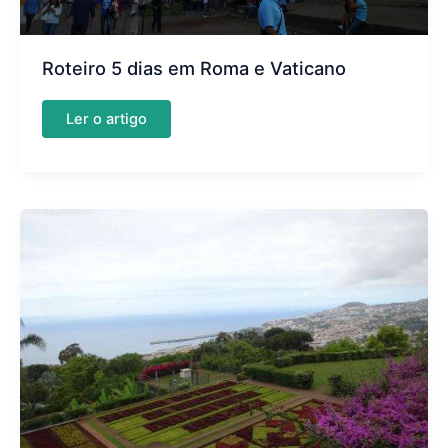
Roteiro 5 dias em Roma e Vaticano
Roteiro
Ler o artigo
5
dias
em
Roma
e
Vaticano