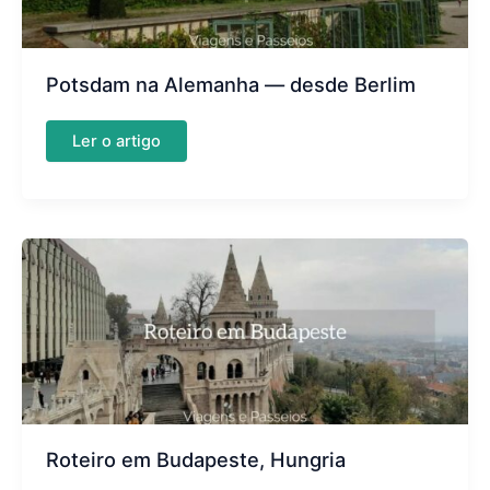
Potsdam na Alemanha — desde Berlim
Potsdam
Ler o artigo
na
Alemanha
—
desde
Berlim
Roteiro em Budapeste, Hungria