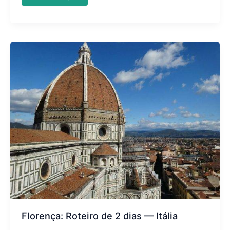
e
a
Lagoa
azul
—
Malta
Florença: Roteiro de 2 dias — Itália