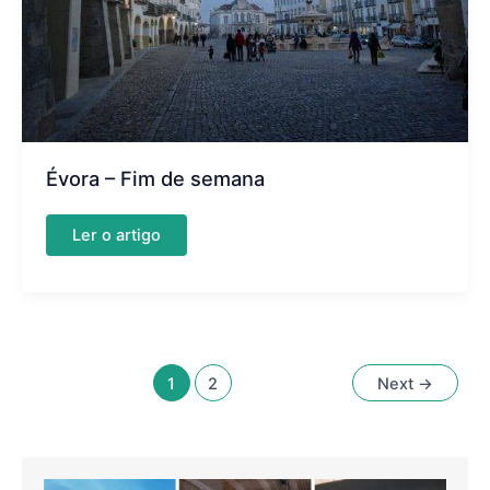
Évora – Fim de semana
Évora
Ler o artigo
–
Fim
de
semana
1
2
Next
→