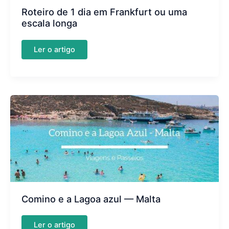
Roteiro de 1 dia em Frankfurt ou uma
escala longa
Roteiro
Ler o artigo
de
1
dia
em
Frankfurt
ou
uma
escala
longa
Comino e a Lagoa azul — Malta
Comino
Ler o artigo