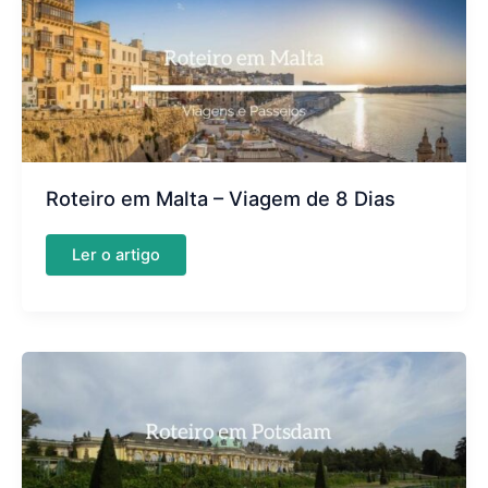
Roteiro em Malta – Viagem de 8 Dias
Roteiro
Ler o artigo
em
Malta
–
Viagem
de
8
Dias