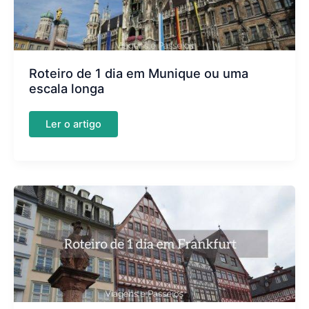
Roteiro de 1 dia em Munique ou uma
escala longa
Roteiro
Ler o artigo
de
1
dia
em
Munique
ou
uma
escala
longa