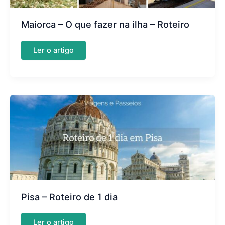
Maiorca – O que fazer na ilha – Roteiro
Maiorca
Ler o artigo
–
O
que
fazer
na
ilha
–
Roteiro
Pisa – Roteiro de 1 dia
Pisa
Ler o artigo