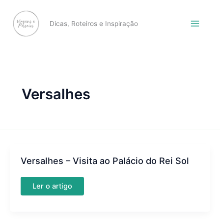
Skip
to
Dicas, Roteiros e Inspiração
content
Versalhes
Versalhes – Visita ao Palácio do Rei Sol
Versalhes
Ler o artigo
–
Visita
ao
Palácio
do