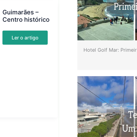
Guimarães –
Centro histórico
Guimarães
Ler o artigo
–
Centro
Hotel Golf Mar: Primei
histórico