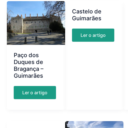
Castelo de
Guimarães
Castelo
Ler o artigo
de
Guimarães
Paço dos
Duques de
Bragança –
Guimarães
Paço
Ler o artigo
dos
Duques
de
Bragança
–
Guimarães