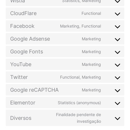
Wistia
Statistics, Marketing
service
Consent
woocommer
to
CloudFlare
Functional
service
Consent
wistia
to
Facebook
Marketing, Functional
service
Consent
cloudflare
to
Google Adsense
Marketing
service
Consent
facebook
to
Google Fonts
Marketing
service
Consent
google-
to
YouTube
Marketing
adsense
service
Consent
google-
to
Twitter
Functional, Marketing
fonts
service
Consent
youtube
to
Google reCAPTCHA
Marketing
service
Consent
twitter
to
Elementor
Statistics (anonymous)
service
Consent
google-
to
Finalidade pendente de
recaptcha
service
Diversos
Consent
investigação
elementor
to