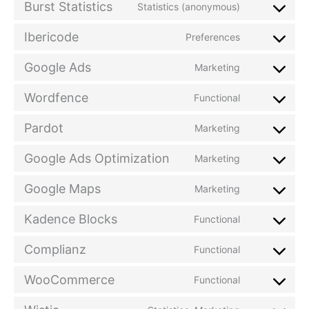
Burst Statistics
Statistics (anonymous)
service
Consent
google-
to
Ibericode
Preferences
analytics
service
Consent
burst-
to
Google Ads
Marketing
statistics
service
Consent
ibericode
to
Wordfence
Functional
service
Consent
google-
to
Pardot
Marketing
ads
service
Consent
wordfence
to
Google Ads Optimization
Marketing
service
Consent
pardot
to
Google Maps
Marketing
service
Consent
google-
to
Kadence Blocks
Functional
ads-
service
Consent
optimization
google-
to
Complianz
Functional
maps
service
Consent
kadence-
to
WooCommerce
Functional
blocks
service
Consent
complianz
to