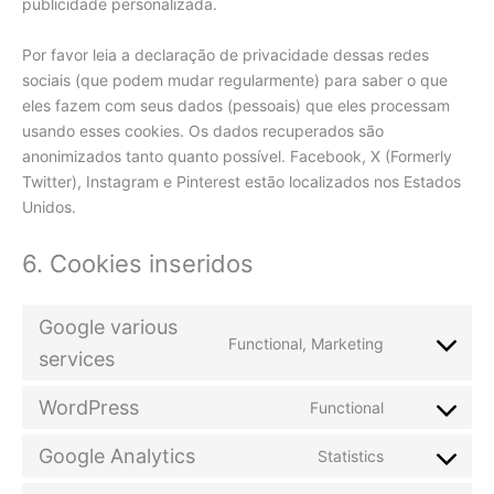
publicidade personalizada.
Por favor leia a declaração de privacidade dessas redes
sociais (que podem mudar regularmente) para saber o que
eles fazem com seus dados (pessoais) que eles processam
usando esses cookies. Os dados recuperados são
anonimizados tanto quanto possível. Facebook, X (Formerly
Twitter), Instagram e Pinterest estão localizados nos Estados
Unidos.
6. Cookies inseridos
Google various
Functional, Marketing
Consent
services
to
service
WordPress
Functional
Consent
google-
to
various-
Google Analytics
Statistics
service
services
Consent
wordpress
to