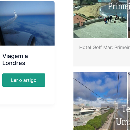
Hotel Golf Mar: Primei
Viagem a
Londres
Viagem
Ler o artigo
a
Londres