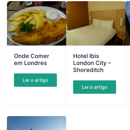
Onde Comer
Hotel Ibis
em Londres
London City –
Shoreditch
Onde
Ler o artigo
Comer
Hotel
Ler o artigo
em
Ibis
Londres
London
City
–
Shoreditch