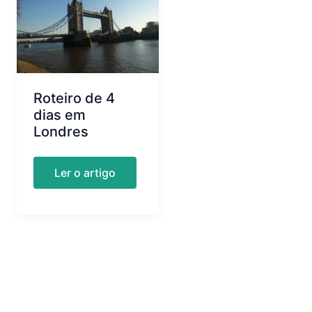
Roteiro de 4
dias em
Londres
Roteiro
Ler o artigo
de
4
dias
em
Londres