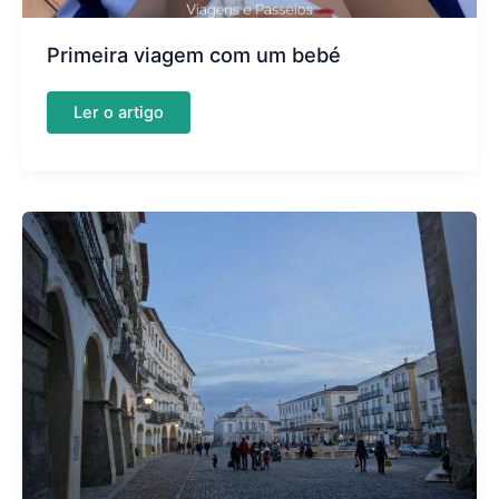
Primeira viagem com um bebé
Primeira
Ler o artigo
viagem
com
um
bebé