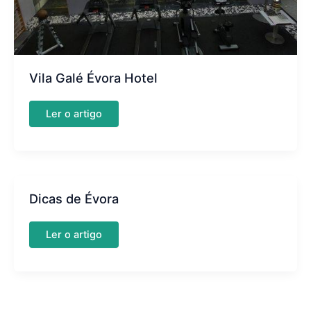
Vila Galé Évora Hotel
Vila
Ler o artigo
Galé
Évora
Hotel
Dicas de Évora
Dicas
Ler o artigo
de
Évora