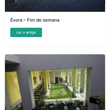
Évora – Fim de semana
Évora
Ler o artigo
–
Fim
de
semana