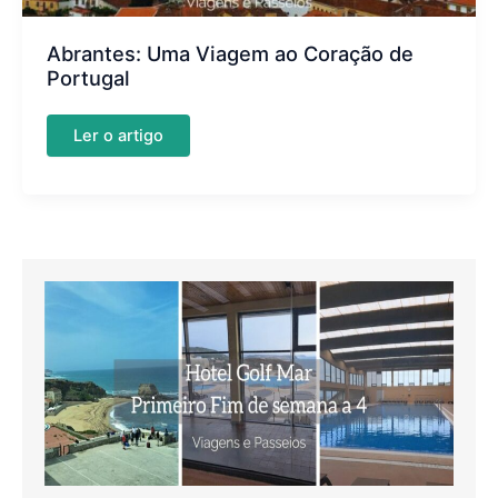
Abrantes: Uma Viagem ao Coração de
Portugal
Abrantes:
Ler o artigo
Uma
Viagem
ao
Coração
de
Portugal