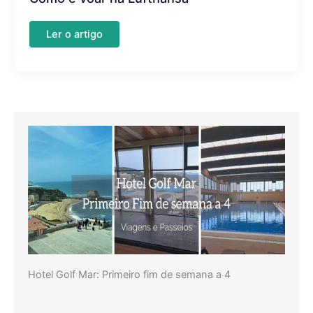
Como
Ler o artigo
é
voar
na
Lufthansa
Hotel Golf Mar: Primeiro fim de semana a 4