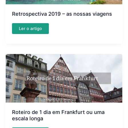
Retrospectiva 2019 – as nossas viagens
Retrospectiva
Ler o artigo
2019
–
as
nossas
viagens
Roteiro de 1 dia em Frankfurt ou uma
escala longa