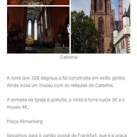
Catedral
A torre tem 328 degraus e foi construida em estilo gótico.
Ainda inclui um museu com as relíquias da Catedral.
A entrada da Igreja é gratuita, a visita à torre custa 3€ e o
museu 4€.
Praça Römerberg
Seguimos para o cartão postal de Frankfurt, que é a praça