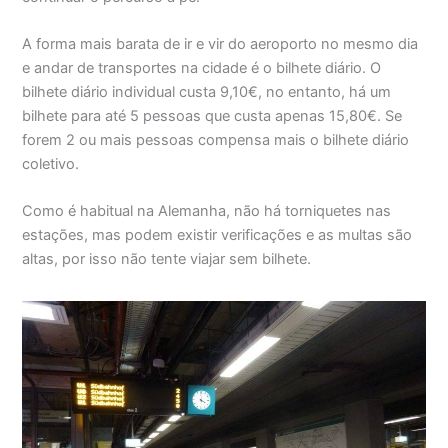
A forma mais barata de ir e vir do aeroporto no mesmo dia
e andar de transportes na cidade é o bilhete diário. O
bilhete diário individual custa 9,10€, no entanto, há um
bilhete para até 5 pessoas que custa apenas 15,80€. Se
forem 2 ou mais pessoas compensa mais o bilhete diário
coletivo.
Como é habitual na Alemanha, não há torniquetes nas
estações, mas podem existir verificações e as multas são
altas, por isso não tente viajar sem bilhete.