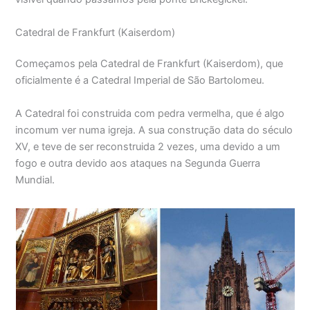
Catedral de Frankfurt (Kaiserdom)
Começamos pela Catedral de Frankfurt (Kaiserdom), que
oficialmente é a Catedral Imperial de São Bartolomeu.
A Catedral foi construida com pedra vermelha, que é algo
incomum ver numa igreja. A sua construção data do século
XV, e teve de ser reconstruida 2 vezes, uma devido a um
fogo e outra devido aos ataques na Segunda Guerra
Mundial.