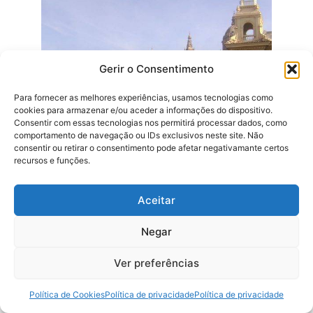
Gerir o Consentimento
Para fornecer as melhores experiências, usamos tecnologias como
cookies para armazenar e/ou aceder a informações do dispositivo.
Consentir com essas tecnologias nos permitirá processar dados, como
comportamento de navegação ou IDs exclusivos neste site. Não
consentir ou retirar o consentimento pode afetar negativamante certos
recursos e funções.
Preparação de Viagem a Barcelona
Barcelona
,
Cidade
,
Destinos
,
Espanha
,
Europa
,
Guias
Aceitar
de viagem
,
Preparação
,
Viagem em casal
Negar
Onde Dormir em Barcelona
Ver preferências
3
Barcelona
,
Cidade
,
Destinos
,
Espanha
,
Europa
,
Política de Cookies
Política de privacidade
Política de privacidade
Hotéis
,
Onde dormir
,
Viagem em casal