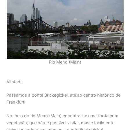
Rio Meno (Main)
Altstadt
Passamos a ponte Brickegickel, até ao centro histórico de
Frankfurt.
No meio do rio Meno (Main) encontra-se uma ilhota com
vegetação, que não é possível visitar, mas é facilmente
visível quando passamos pela ponte Brickegickel.