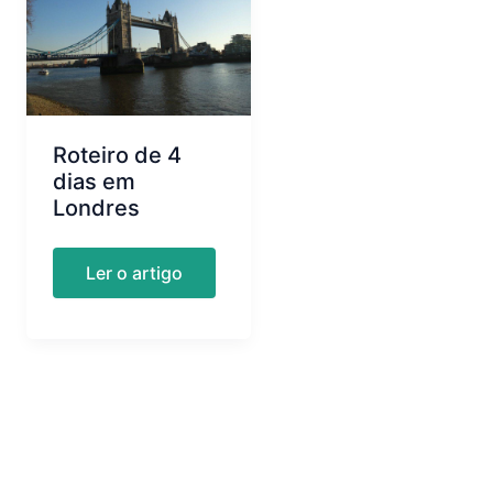
Roteiro de 4
dias em
Londres
Roteiro
Ler o artigo
de
4
dias
em
Londres