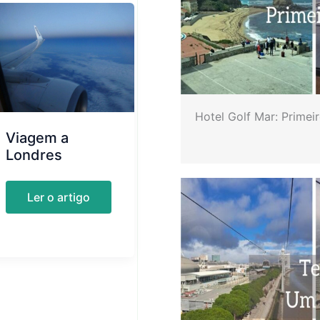
Hotel Golf Mar: Primei
Viagem a
Londres
Viagem
Ler o artigo
a
Londres