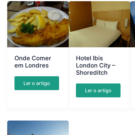
Onde Comer
Hotel Ibis
em Londres
London City –
Shoreditch
Onde
Ler o artigo
Comer
Hotel
Ler o artigo
em
Ibis
Londres
London
City
–
Shoreditch