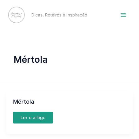
Skip
to
Dicas, Roteiros e Inspiração
content
Mértola
Mértola
Mértola
Ler o artigo