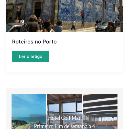
Roteiros no Porto
Roteiros
Ler o artigo
no
Porto