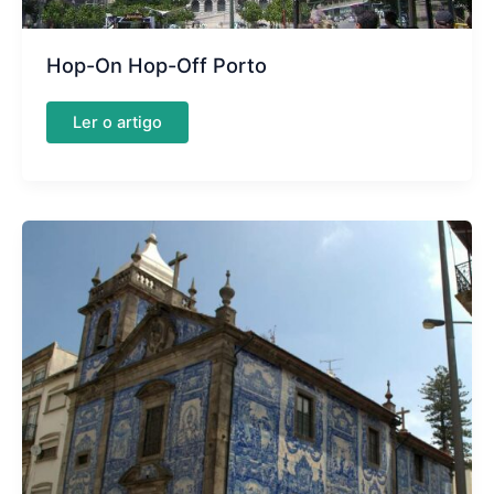
Hop-On Hop-Off Porto
Hop-
Ler o artigo
On
Hop-
Off
Porto