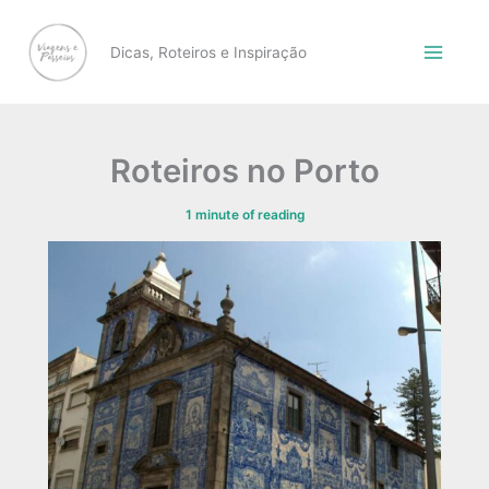
Skip
to
Dicas, Roteiros e Inspiração
content
Roteiros no Porto
1 minute of reading