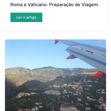
Roma e Vaticano: Preparação de Viagem
Roma
Ler o artigo
e
Vaticano:
Preparação
de
Viagem