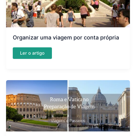
Organizar uma viagem por conta própria
Organizar
Ler o artigo
uma
viagem
por
conta
própria