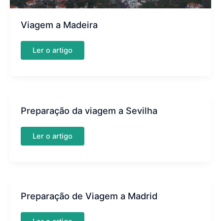
Viagem a Madeira
Viagem
Ler o artigo
a
Madeira
Preparação da viagem a Sevilha
Preparação
Ler o artigo
da
viagem
a
Sevilha
Preparação de Viagem a Madrid