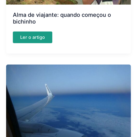
Alma de viajante: quando começou o
bichinho
Alma
Ler o artigo
de
viajante:
quando
começou
o
bichinho