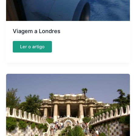
Viagem a Londres
Viagem
Ler o artigo
a
Londres