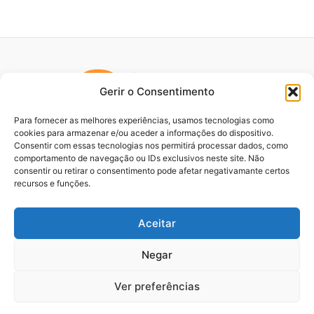
Gerir o Consentimento
Para fornecer as melhores experiências, usamos tecnologias como
cookies para armazenar e/ou aceder a informações do dispositivo.
Consentir com essas tecnologias nos permitirá processar dados, como
comportamento de navegação ou IDs exclusivos neste site. Não
consentir ou retirar o consentimento pode afetar negativamante certos
recursos e funções.
Aceitar
Negar
Ver preferências
2
Copyright © 2026 Viagens e Passeios | Powered by
Astra
WordPress Theme