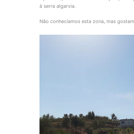
à serra algarvia.
Não conhecíamos esta zona, mas gostamo