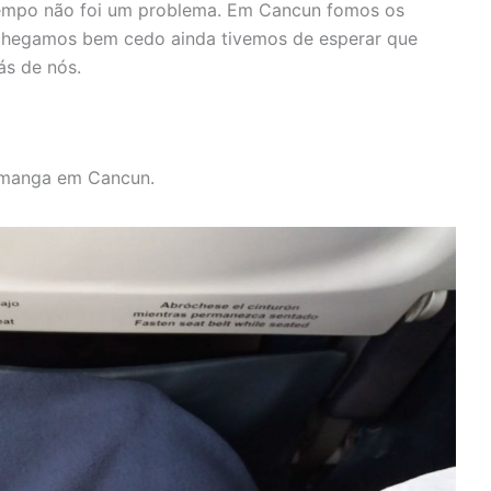
empo não foi um problema. Em Cancun fomos os
chegamos bem cedo ainda tivemos de esperar que
ás de nós.
e manga em Cancun.