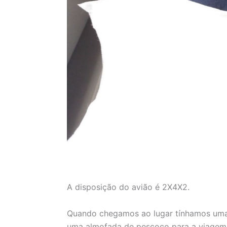
A disposição do avião é 2X4X2.
Quando chegamos ao lugar tínhamos uma
uma almofada de pescoço para a viagem