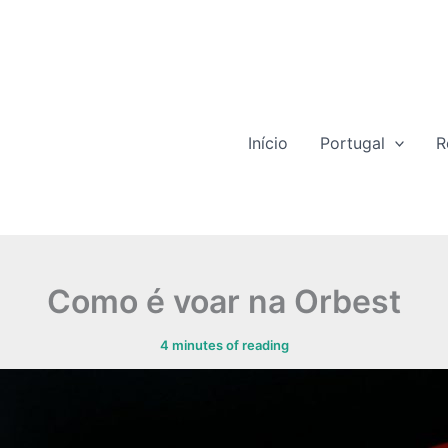
Início
Portugal
R
Como é voar na Orbest
4 minutes of reading