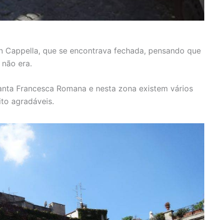
in Cappella, que se encontrava fechada, pensando que
 não era.
Santa Francesca Romana e nesta zona existem vários
to agradáveis.