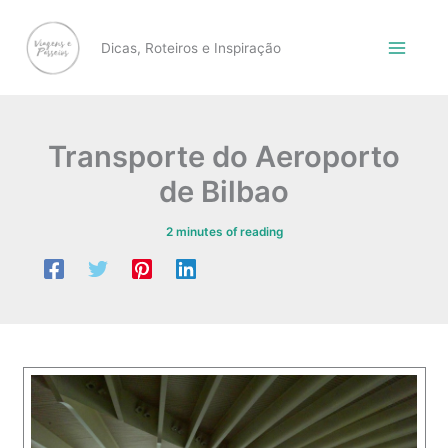
Skip
to
Dicas, Roteiros e Inspiração
content
Transporte do Aeroporto
de Bilbao
2 minutes of reading