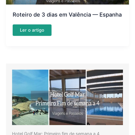
Roteiro de 3 dias em Valência — Espanha
Roteiro
Ler o artigo
de
3
dias
em
Valência
—
Espanha
Hotel Golf Mar: Primeiro fim de semana a 4