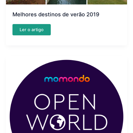
Melhores destinos de verão 2019
Melhores
Ler o artigo
destinos
de
verão
2019