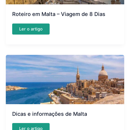
Roteiro em Malta – Viagem de 8 Dias
Roteiro
Ler o artigo
em
Malta
–
Viagem
de
8
Dias
Dicas e informações de Malta
Dicas
Ler o artigo