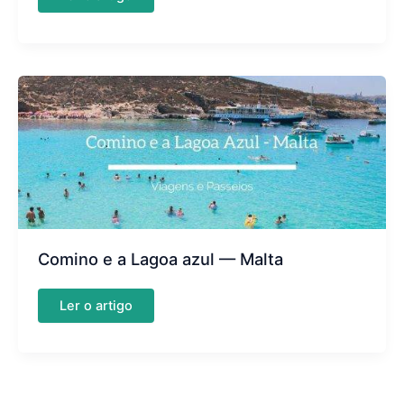
e
informações
de
Malta
Comino e a Lagoa azul — Malta
Comino
Ler o artigo
e
a
Lagoa
azul
—
Malta