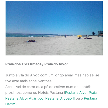
Praia dos Três Irmãos / Praia do Alvor
Junto a vila do Alvor, com um longo areal, mas não sei se
tive azar mais achei ventosa.
Acessível de carro ou a pé de estiver num dos hotéis
próximos, como os Hotéis Pestana (
Pestana Alvor Praia
,
Pestana Alvor Atlântico
,
Pestana D. João II
ou o
Pestana
Delfim
).