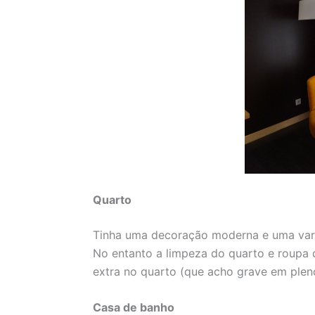
Quarto
Tinha uma decoração moderna e uma vara
No entanto a limpeza do quarto e roupa 
extra no quarto (que acho grave em pleno
Casa de banho