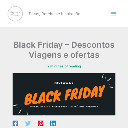
Skip
to
Dicas, Roteiros e Inspiração
content
Black Friday – Descontos
Viagens e ofertas
2 minutes of reading