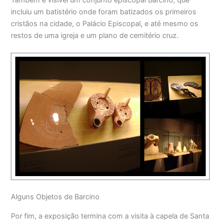
Também é visível um conjunto episcopal Barcino, que
incluiu um batistério onde foram batizados os primeiros
cristãos na cidade, o Palácio Episcopal, e até mesmo os
restos de uma igreja e um plano de cemitério cruz.
Alguns Objetos de Barcino
Por fim, a exposição termina com a visita à capela de Santa