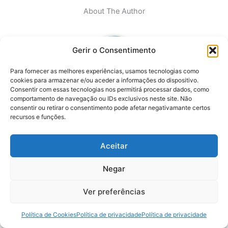
About The Author
Gerir o Consentimento
Para fornecer as melhores experiências, usamos tecnologias como
cookies para armazenar e/ou aceder a informações do dispositivo.
Consentir com essas tecnologias nos permitirá processar dados, como
comportamento de navegação ou IDs exclusivos neste site. Não
Lu
consentir ou retirar o consentimento pode afetar negativamante certos
recursos e funções.
Sou Geógrafa e vivo em Lisboa. Viajar é uma Paixão, adoro
conhecer locais novos, a sua gastronomia, as suas gentes
Aceitar
e a sua cultura. Gosto de tudo relacionado com viagens,
adoro planear as minhas viagens.
Negar
Ver preferências
2
Política de Cookies
Política de privacidade
Política de privacidade
PREVIOUS
NEXT