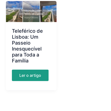
Teleférico de
Lisboa: Um
Passeio
Inesquecível
para Toda a
Família
Teleférico
Ler o artigo
de
Lisboa:
Um
Passeio
Inesquecível
para
Toda
a
Família