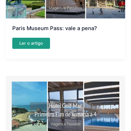
Paris Museum Pass: vale a pena?
Paris
Ler o artigo
Museum
Pass:
vale
a
pena?