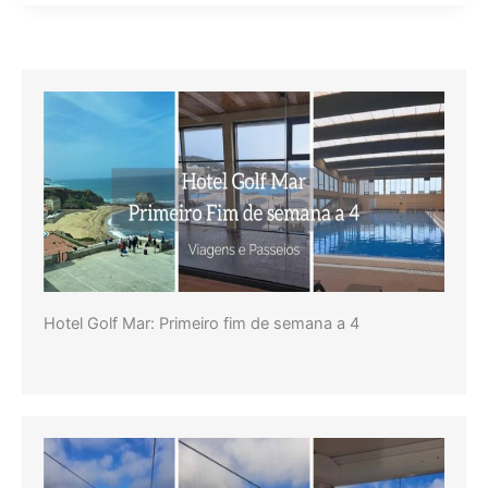
do
Sodré
ao
Terreiro
do
Paço
Hotel Golf Mar: Primeiro fim de semana a 4