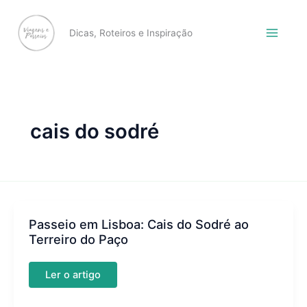
Skip
to
Dicas, Roteiros e Inspiração
content
cais do sodré
Passeio em Lisboa: Cais do Sodré ao
Terreiro do Paço
Passeio
Ler o artigo
em
Lisboa:
Cais