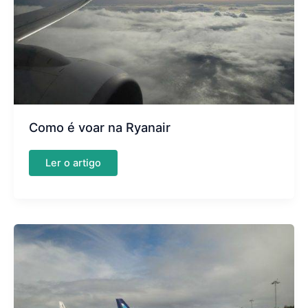
Como é voar na Ryanair
Como
Ler o artigo
é
voar
na
Ryanair