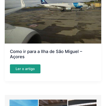
Como ir para a Ilha de São Miguel –
Açores
Como
Ler o artigo
ir
para
a
Ilha
de
São
Miguel
–
Açores