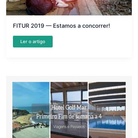
FITUR 2019 — Estamos a concorrer!
FITUR
Ler o artigo
2019
—
Estamos
a
concorrer!