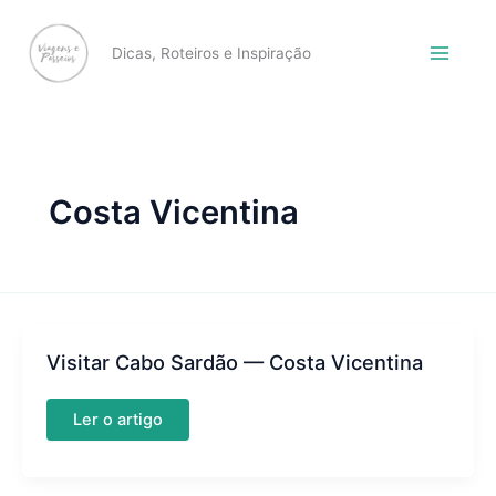
Skip
to
Dicas, Roteiros e Inspiração
content
Costa Vicentina
Visitar Cabo Sardão — Costa Vicentina
Visitar
Ler o artigo
Cabo
Sardão
—
Costa
Vicentina