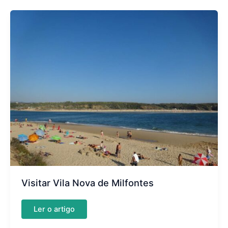
Visitar Vila Nova de Milfontes
Visitar
Ler o artigo
Vila
Nova