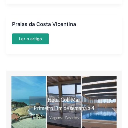
de
Milfontes
Praias da Costa Vicentina
Praias
Ler o artigo
da
Costa
Vicentina