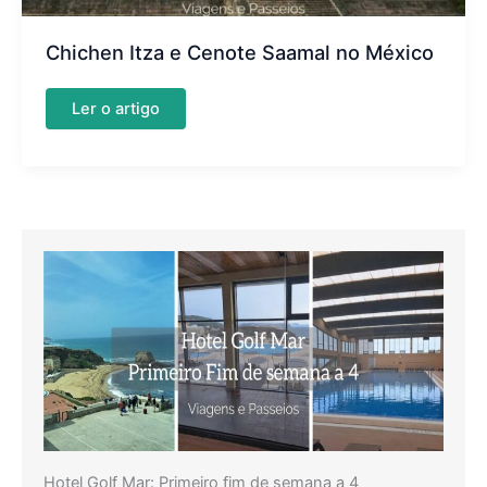
Chichen Itza e Cenote Saamal no México
Chichen
Ler o artigo
Itza
e
Cenote
Saamal
no
México
Hotel Golf Mar: Primeiro fim de semana a 4