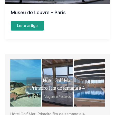
Museu do Louvre – Paris
Museu
Ler o artigo
do
Louvre
–
Paris
Hotel Golf Mar: Primeiro fim de semana a 4