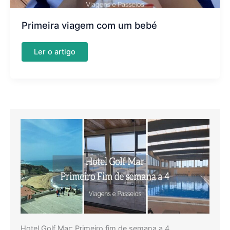
Primeira viagem com um bebé
Primeira
Ler o artigo
viagem
com
um
bebé
Hotel Golf Mar: Primeiro fim de semana a 4