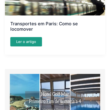
Transportes em Paris: Como se
locomover
Transportes
Ler o artigo
em
Paris:
Como
se
locomover